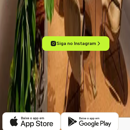
Experimente cafés de um jeito inteligente
Conecte-se com outros amantes de café, acesse conteúdos
exclusivos, descubra cafeterias pelo mundo e mergulhe no universo
dos cafés especiais.
Siga no Instagram
ola@kafex.com.br
Home
Eventos
Cursos e Workshops
Loja
Empresas
Blog
Contato
Cafeterias
Sobre
Termos de uso
Política de Privacidade