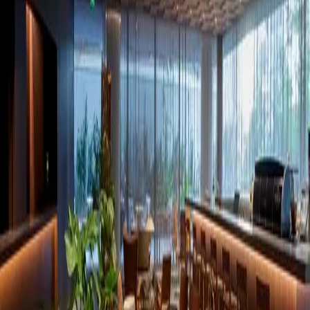
Cafeterias
Brasil
São Paulo
São Paulo
Perseu Coffee House
Sobre o
Perseu Coffee House
O
Perseu Coffee House
é um espaço em
São Paulo
, no bairro
Cerqueira César,
que oferece cafés especiais e faz parte da curadoria
do Kafex.
Selecionado pela nossa equipe, o local foi avaliado por oferecer uma
boa experiência para quem busca onde tomar café especial em
São
Paulo
, seja em uma cafeteria, restaurante ou outro tipo de
estabelecimento.
Aqui no Kafex, conectamos você aos lugares que realmente valem a
pena para explorar o universo dos cafés especiais em
São Paulo
,
com opções que vão desde espresso até métodos filtrados.
Se você está em busca de lugares com café especial em
São Paulo
, o
Perseu Coffee House
é uma ótima opção para incluir no seu roteiro.