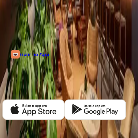
Informações
Alameda Santos, 2159
Cerqueira César, São Paulo, São Paulo
Abrir no App
Descubra mais cafeterias em
São Paulo
Baixe o app Kafex e encontre as melhores cafeterias de café especial
perto de você.