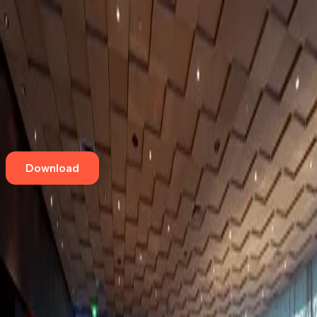
Home
Eventos
Cursos e Workshops
Loja
Empresas
Blog
Contato
Download
Aqui tem café especial
Perseu Coffee House
Cerqueira César
,
São Paulo
Alameda Santos, 2159
Aqui tem café especial