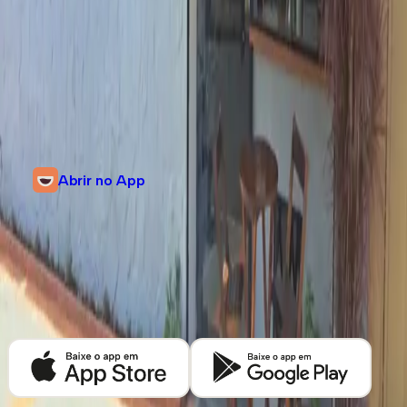
Informações
Rua Cavalheiro Torquato Rizzi, 1417
Jardim Irajá, Ribeirão Preto, São Paulo
@mise_cafe
Abrir no App
Descubra mais cafeterias em
Ribeirão
Preto
Baixe o app Kafex e encontre as melhores cafeterias de café especial
perto de você.