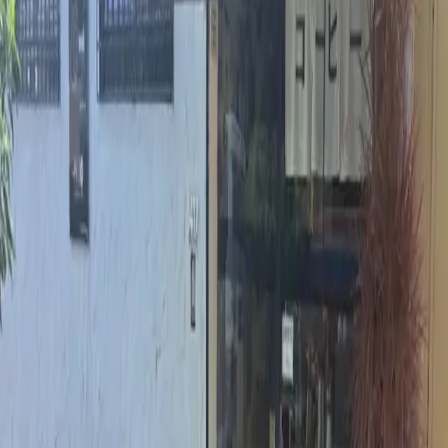
Cafeterias
Brasil
São Paulo
Ribeirão Preto
MISĒ CAFE
Sobre o
MISĒ CAFE
O
MISĒ CAFE
é um espaço em
Ribeirão Preto
, no bairro Jardim
Irajá,
que oferece cafés especiais e faz parte da curadoria do Kafex.
Selecionado pela nossa equipe, o local foi avaliado por oferecer uma
boa experiência para quem busca onde tomar café especial em
Ribeirão Preto
, seja em uma cafeteria, restaurante ou outro tipo de
estabelecimento.
Aqui no Kafex, conectamos você aos lugares que realmente valem a
pena para explorar o universo dos cafés especiais em
Ribeirão Preto
,
com opções que vão desde espresso até métodos filtrados.
Se você está em busca de lugares com café especial em
Ribeirão
Preto
, o
MISĒ CAFE
é uma ótima opção para incluir no seu
roteiro.