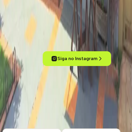
Experimente cafés de um jeito inteligente
Conecte-se com outros amantes de café, acesse conteúdos
exclusivos, descubra cafeterias pelo mundo e mergulhe no universo
dos cafés especiais.
Siga no Instagram
ola@kafex.com.br
Home
Eventos
Cursos e Workshops
Loja
Empresas
Blog
Contato
Cafeterias
Sobre
Termos de uso
Política de Privacidade