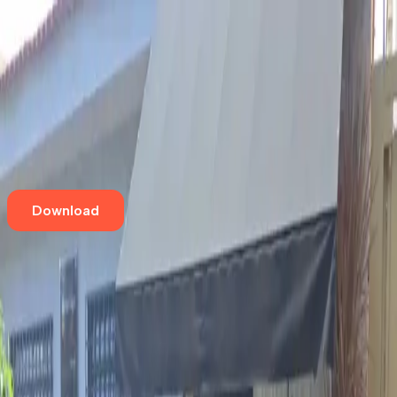
Home
Eventos
Cursos e Workshops
Loja
Empresas
Blog
Contato
Download
Aqui tem café especial
MISĒ CAFE
Jardim Irajá
,
Ribeirão Preto
Rua Cavalheiro Torquato Rizzi, 1417
Aqui tem café especial