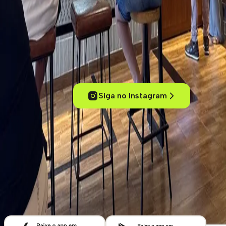
Experimente cafés de um jeito inteligente
Conecte-se com outros amantes de café, acesse conteúdos
exclusivos, descubra cafeterias pelo mundo e mergulhe no universo
dos cafés especiais.
Siga no Instagram
ola@kafex.com.br
Home
Eventos
Cursos e Workshops
Loja
Empresas
Blog
Contato
Cafeterias
Sobre
Termos de uso
Política de Privacidade