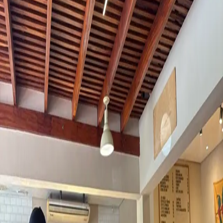
Cafeterias
Brasil
São Paulo
Olímpia
LeDue Padaria Artesanal
Sobre o
LeDue Padaria Artesanal
O
LeDue Padaria Artesanal
é um espaço em
Olímpia
, no bairro
Patrimonio de São João Batista,
que oferece cafés especiais e faz
parte da curadoria do Kafex.
Selecionado pela nossa equipe, o local foi avaliado por oferecer uma
boa experiência para quem busca onde tomar café especial em
Olímpia
, seja em uma cafeteria, restaurante ou outro tipo de
estabelecimento.
Aqui no Kafex, conectamos você aos lugares que realmente valem a
pena para explorar o universo dos cafés especiais em
Olímpia
, com
opções que vão desde espresso até métodos filtrados.
Se você está em busca de lugares com café especial em
Olímpia
, o
LeDue Padaria Artesanal
é uma ótima opção para incluir no seu
roteiro.