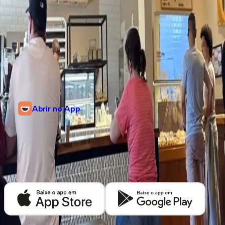
Informações
Avenida Aurora Forti Neves, 1100A
Patrimonio de São João Batista, Olímpia, São Paulo
@leduepadaria
Abrir no App
Descubra mais cafeterias em
Olímpia
Baixe o app Kafex e encontre as melhores cafeterias de café especial
perto de você.