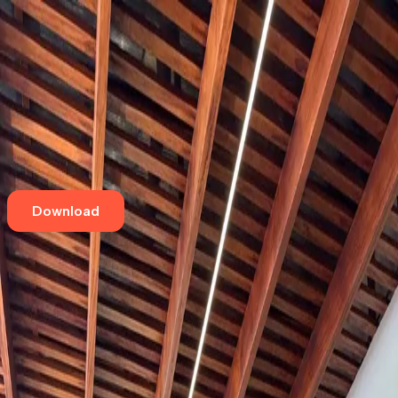
Home
Eventos
Cursos e Workshops
Loja
Empresas
Blog
Contato
Download
Aqui tem café especial
LeDue Padaria Artesanal
Patrimonio de São João Batista
,
Olímpia
Avenida Aurora Forti Neves, 1100A
Aqui tem café especial