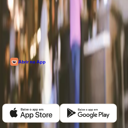
Informações
Rua Monte Alegre, 241
Jardim Rebelato, Cotia, São Paulo
@kafex.app
Abrir no App
Descubra mais cafeterias em
Cotia
Baixe o app Kafex e encontre as melhores cafeterias de café especial
perto de você.