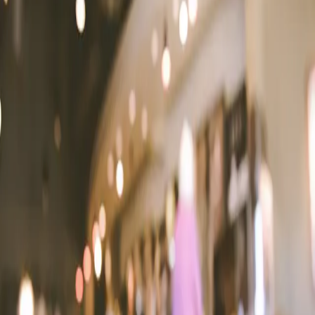
Cafeterias
Brasil
São Paulo
Cotia
Coffeeshop Mockup
Sobre o
Coffeeshop Mockup
O
Coffeeshop Mockup
é um espaço em
Cotia
, no bairro Jardim
Rebelato,
que oferece cafés especiais e faz parte da curadoria do
Kafex.
Selecionado pela nossa equipe, o local foi avaliado por oferecer uma
boa experiência para quem busca onde tomar café especial em
Cotia
, seja em uma cafeteria, restaurante ou outro tipo de
estabelecimento.
Aqui no Kafex, conectamos você aos lugares que realmente valem a
pena para explorar o universo dos cafés especiais em
Cotia
, com
opções que vão desde espresso até métodos filtrados.
Se você está em busca de lugares com café especial em
Cotia
, o
Coffeeshop Mockup
é uma ótima opção para incluir no seu roteiro.