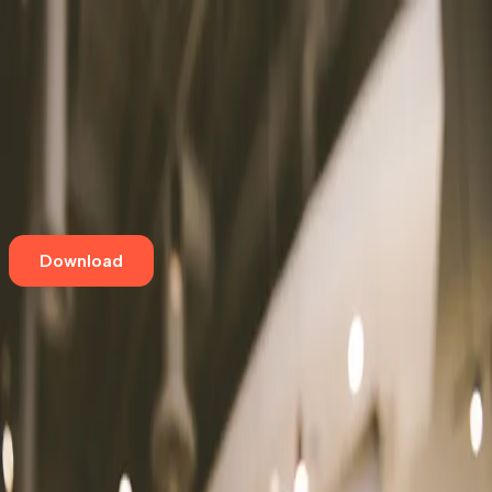
Home
Eventos
Cursos e Workshops
Loja
Empresas
Blog
Contato
Download
Aqui tem café especial
Coffeeshop Mockup
Jardim Rebelato
,
Cotia
Rua Monte Alegre, 241
Pet Friendly
Vegano
Office Friendly
Aqui tem café especial