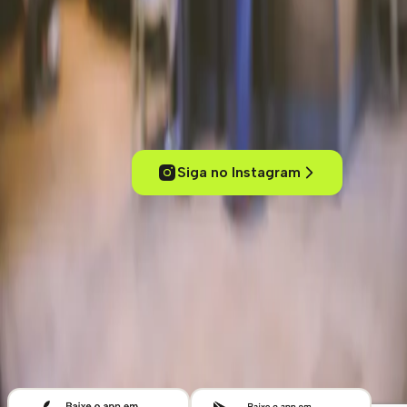
Experimente cafés de um jeito inteligente
Conecte-se com outros amantes de café, acesse conteúdos
exclusivos, descubra cafeterias pelo mundo e mergulhe no universo
dos cafés especiais.
Siga no Instagram
ola@kafex.com.br
Home
Eventos
Cursos e Workshops
Loja
Empresas
Blog
Contato
Cafeterias
Sobre
Termos de uso
Política de Privacidade