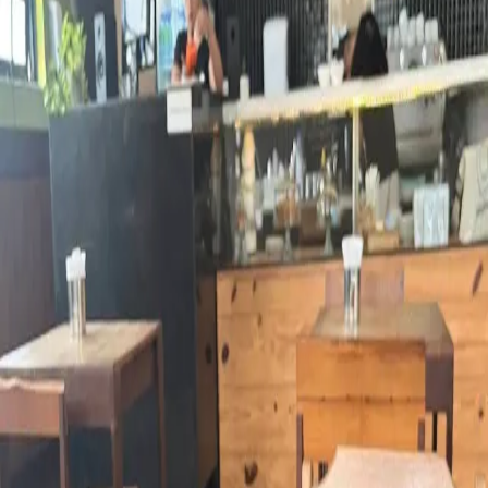
Cafeterias
Brasil
Pernambuco
Recife
Castigliani
Sobre o
Castigliani
O
Castigliani
é um espaço em
Recife
, no bairro Derby,
que oferece
cafés especiais e faz parte da curadoria do Kafex.
Selecionado pela nossa equipe, o local foi avaliado por oferecer uma
boa experiência para quem busca onde tomar café especial em
Recife
, seja em uma cafeteria, restaurante ou outro tipo de
estabelecimento.
Aqui no Kafex, conectamos você aos lugares que realmente valem a
pena para explorar o universo dos cafés especiais em
Recife
, com
opções que vão desde espresso até métodos filtrados.
Se você está em busca de lugares com café especial em
Recife
, o
Castigliani
é uma ótima opção para incluir no seu roteiro.