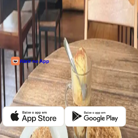
Informações
Rua Henrique Dias, 609
Derby, Recife, Pernambuco
@castigliani
Abrir no App
Descubra mais cafeterias em
Recife
Baixe o app Kafex e encontre as melhores cafeterias de café especial
perto de você.