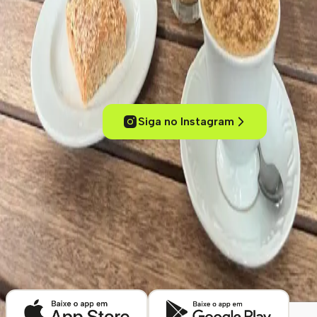
Experimente cafés de um jeito inteligente
Conecte-se com outros amantes de café, acesse conteúdos
exclusivos, descubra cafeterias pelo mundo e mergulhe no universo
dos cafés especiais.
Siga no Instagram
ola@kafex.com.br
Home
Eventos
Cursos e Workshops
Loja
Empresas
Blog
Contato
Cafeterias
Sobre
Termos de uso
Política de Privacidade