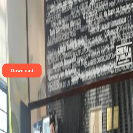
Home
Eventos
Cursos e Workshops
Loja
Empresas
Blog
Contato
Download
Aqui tem café especial
Castigliani
Derby
,
Recife
Rua Henrique Dias, 609
Vegano
Office Friendly
Aqui tem café especial