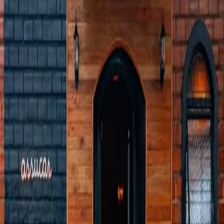
Cafeterias
Brasil
Paraná
Mandaguari
ASSUCAR Padaria Artesanal
Sobre o
ASSUCAR Padaria Artesanal
O
ASSUCAR Padaria Artesanal
é um espaço em
Mandaguari
, no
bairro Centro,
que oferece cafés especiais e faz parte da curadoria do
Kafex.
Selecionado pela nossa equipe, o local foi avaliado por oferecer uma
boa experiência para quem busca onde tomar café especial em
Mandaguari
, seja em uma cafeteria, restaurante ou outro tipo de
estabelecimento.
Aqui no Kafex, conectamos você aos lugares que realmente valem a
pena para explorar o universo dos cafés especiais em
Mandaguari
,
com opções que vão desde espresso até métodos filtrados.
Se você está em busca de lugares com café especial em
Mandaguari
,
o
ASSUCAR Padaria Artesanal
é uma ótima opção para incluir