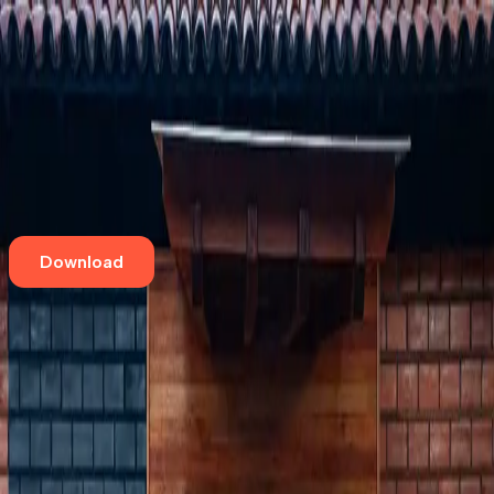
Home
Eventos
Cursos e Workshops
Loja
Empresas
Blog
Contato
Download
Aqui tem café especial
ASSUCAR Padaria Artesanal
Centro
,
Mandaguari
Rua Doutor Rufino Maciel, 784
Pet Friendly
Vegano
Office Friendly
Aqui tem café especial