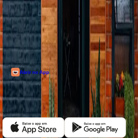
no seu roteiro.
Informações
Rua Doutor Rufino Maciel, 784
Centro, Mandaguari, Paraná
@queroassucar
Abrir no App
Descubra mais cafeterias em
Mandaguari
Baixe o app Kafex e encontre as melhores cafeterias de café especial
perto de você.