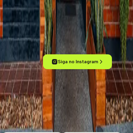
Experimente cafés de um jeito inteligente
Conecte-se com outros amantes de café, acesse conteúdos
exclusivos, descubra cafeterias pelo mundo e mergulhe no universo
dos cafés especiais.
Siga no Instagram
ola@kafex.com.br
Home
Eventos
Cursos e Workshops
Loja
Empresas
Blog
Contato
Cafeterias
Sobre
Termos de uso
Política de Privacidade