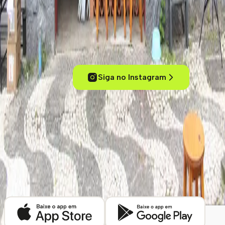
Experimente cafés de um jeito inteligente
Conecte-se com outros amantes de café, acesse conteúdos
exclusivos, descubra cafeterias pelo mundo e mergulhe no universo
dos cafés especiais.
Siga no Instagram
ola@kafex.com.br
Home
Eventos
Cursos e Workshops
Loja
Empresas
Blog
Contato
Cafeterias
Sobre
Termos de uso
Política de Privacidade