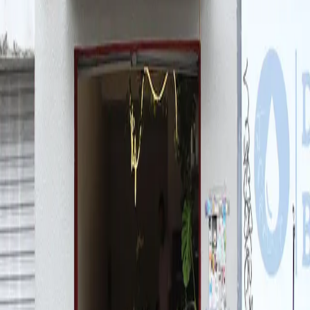
Cafeterias
Brasil
Paraná
Curitiba
Asteristico Cafés
Sobre o
Asteristico Cafés
O
Asteristico Cafés
é um espaço em
Curitiba
, no bairro Batel,
que
oferece cafés especiais e faz parte da curadoria do Kafex.
Selecionado pela nossa equipe, o local foi avaliado por oferecer uma
boa experiência para quem busca onde tomar café especial em
Curitiba
, seja em uma cafeteria, restaurante ou outro tipo de
estabelecimento.
Aqui no Kafex, conectamos você aos lugares que realmente valem a
pena para explorar o universo dos cafés especiais em
Curitiba
, com
opções que vão desde espresso até métodos filtrados.
Se você está em busca de lugares com café especial em
Curitiba
, o
Asteristico Cafés
é uma ótima opção para incluir no seu roteiro.
Informações