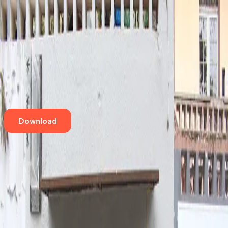
Home
Eventos
Cursos e Workshops
Loja
Empresas
Blog
Contato
Download
Aqui tem café especial
Asteristico Cafés
Batel
,
Curitiba
R. Comendador Araújo, 969B
Aqui tem café especial