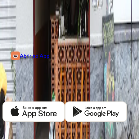
R. Comendador Araújo, 969B
Batel, Curitiba, Paraná
@asteristico.cafe
Abrir no App
Descubra mais cafeterias em
Curitiba
Baixe o app Kafex e encontre as melhores cafeterias de café especial
perto de você.