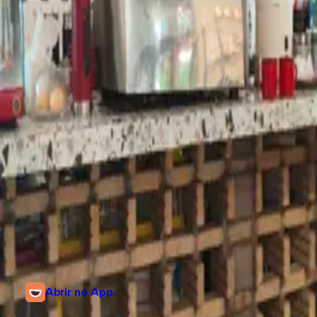
Avaliações da comunidade
21 de abril de 2026
Lugar aconchegante, barista super legais e claro um café excelente
11 de abril de 2026
Café fenomental. Comidinhas também. Ambiente um pouco quente
e com dificuldade para estacionamento.
Informações
R. dos Afogados, 204
Centro, São Luís, Maranhão
(98) 9 8191-4754
Abrir no App