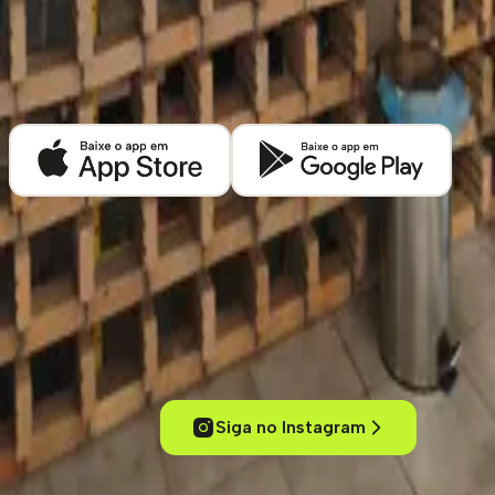
Descubra mais cafeterias em
São Luís
Baixe o app Kafex e encontre as melhores cafeterias de café especial
perto de você.
Experimente cafés de um jeito inteligente
Conecte-se com outros amantes de café, acesse conteúdos
exclusivos, descubra cafeterias pelo mundo e mergulhe no universo
dos cafés especiais.
Siga no Instagram
ola@kafex.com.br
Home