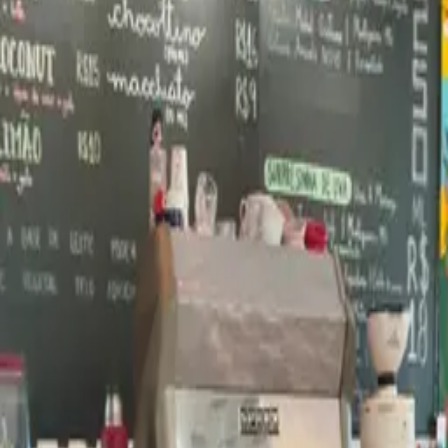
Cafeterias
Brasil
Maranhão
São Luís
Café Guará
Sobre o
Café Guará
O
Café Guará
é um espaço em
São Luís
, no bairro Centro,
que
oferece cafés especiais e faz parte da curadoria do Kafex.
Selecionado pela nossa equipe, o local foi avaliado por oferecer uma
boa experiência para quem busca onde tomar café especial em
São
Luís
, seja em uma cafeteria, restaurante ou outro tipo de
estabelecimento.
Aqui no Kafex, conectamos você aos lugares que realmente valem a
pena para explorar o universo dos cafés especiais em
São Luís
, com
opções que vão desde espresso até métodos filtrados.
Se você está em busca de lugares com café especial em
São Luís
, o
Café Guará
é uma ótima opção para incluir no seu roteiro.