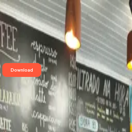
Home
Eventos
Cursos e Workshops
Loja
Empresas
Blog
Contato
Download
Aqui tem café especial
Café Guará
4.5
(
2
avaliações
)
Centro
,
São Luís
R. dos Afogados, 204
Aqui tem café especial