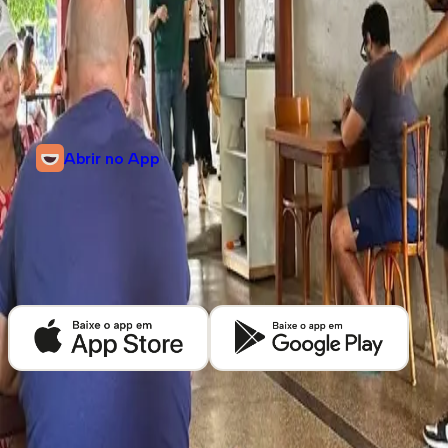
SHCS CLS 304 Bloco B Lojas 02/04 - Brasília, A 36
Asa Sul, Brasília, Distrito Federal
Abrir no App
Descubra mais cafeterias em
Brasília
Baixe o app Kafex e encontre as melhores cafeterias de café especial
perto de você.