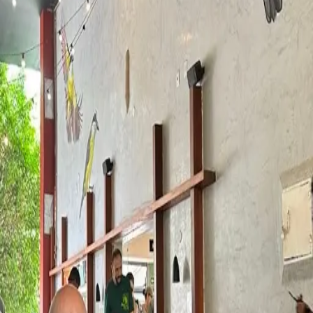
Cafeterias
Brasil
Distrito Federal
Brasília
Castália Sul
Sobre o
Castália Sul
O
Castália Sul
é um espaço em
Brasília
, no bairro Asa Sul,
que
oferece cafés especiais e faz parte da curadoria do Kafex.
Selecionado pela nossa equipe, o local foi avaliado por oferecer uma
boa experiência para quem busca onde tomar café especial em
Brasília
, seja em uma cafeteria, restaurante ou outro tipo de
estabelecimento.
Aqui no Kafex, conectamos você aos lugares que realmente valem a
pena para explorar o universo dos cafés especiais em
Brasília
, com
opções que vão desde espresso até métodos filtrados.
Se você está em busca de lugares com café especial em
Brasília
, o
Castália Sul
é uma ótima opção para incluir no seu roteiro.
Informações