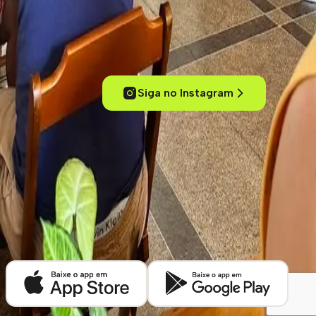
Experimente cafés de um jeito inteligente
Conecte-se com outros amantes de café, acesse conteúdos
exclusivos, descubra cafeterias pelo mundo e mergulhe no universo
dos cafés especiais.
Siga no Instagram
ola@kafex.com.br
Home
Eventos
Cursos e Workshops
Loja
Empresas
Blog
Contato
Cafeterias
Sobre
Termos de uso
Política de Privacidade
©
2026
Kafex. Todos os direitos reservados.