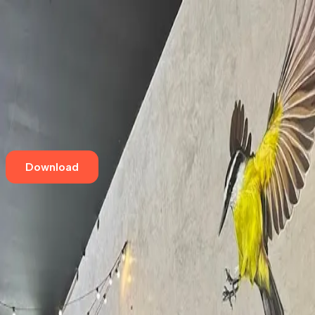
Home
Eventos
Cursos e Workshops
Loja
Empresas
Blog
Contato
Download
Aqui tem café especial
Castália Sul
Asa Sul
,
Brasília
SHCS CLS 304 Bloco B Lojas 02/04 - Brasília, A 36
Aqui tem café especial