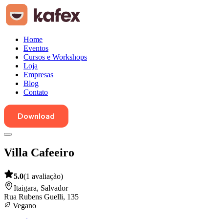
Home
Eventos
Cursos e Workshops
Loja
Empresas
Blog
Contato
Download
Villa Cafeeiro
5.0
(
1
avaliação
)
Itaigara
,
Salvador
Rua Rubens Guelli, 135
Vegano