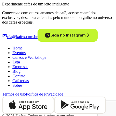
Experimente cafés de um jeito inteligente
Conecte-se com outros amantes de café, acesse conteúdos
exclusivos, descubra cafeterias pelo mundo e mergulhe no universo
dos cafés especiais.
Siga no Instagram
ola@kafex.com.br
Home
Eventos
Cursos e Workshops
Loja
Empresas
Blog
Contato
Cafeterias
Sobre
Termos de uso
Política de Privacidade
©
2026
Kafex. Todos os direitos reservados.