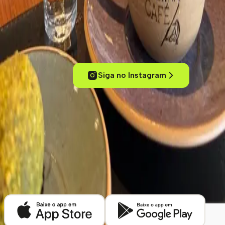
Experimente cafés de um jeito inteligente
Conecte-se com outros amantes de café, acesse conteúdos
exclusivos, descubra cafeterias pelo mundo e mergulhe no universo
dos cafés especiais.
Siga no Instagram
ola@kafex.com.br
Home
Eventos
Cursos e Workshops
Loja
Empresas
Blog
Contato
Cafeterias
Sobre
Termos de uso
Política de Privacidade