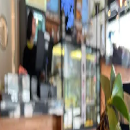
Cafeterias
Brasil
São Paulo
São Paulo
Sterna Café
Sobre o
Sterna Café
O
Sterna Café
é um espaço em
São Paulo
, no bairro Jardim
Paulista,
que oferece cafés especiais e faz parte da curadoria do
Kafex.
Selecionado pela nossa equipe, o local foi avaliado por oferecer uma
boa experiência para quem busca onde tomar café especial em
São
Paulo
, seja em uma cafeteria, restaurante ou outro tipo de
estabelecimento.
Aqui no Kafex, conectamos você aos lugares que realmente valem a
pena para explorar o universo dos cafés especiais em
São Paulo
,
com opções que vão desde espresso até métodos filtrados.
Se você está em busca de lugares com café especial em
São Paulo
, o
Sterna Café
é uma ótima opção para incluir no seu roteiro.