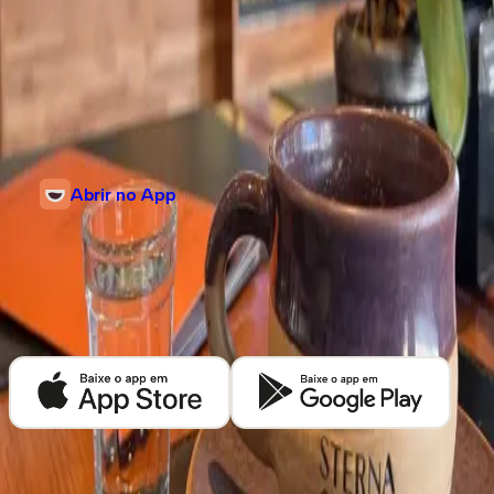
Informações
Av 9 de Julho 4939, 54
Jardim Paulista, São Paulo, São Paulo
Abrir no App
Descubra mais cafeterias em
São Paulo
Baixe o app Kafex e encontre as melhores cafeterias de café especial
perto de você.