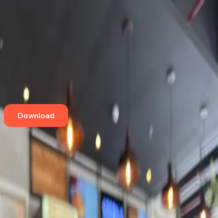
Home
Eventos
Cursos e Workshops
Loja
Empresas
Blog
Contato
Download
Aqui tem café especial
Sterna Café
Jardim Paulista
,
São Paulo
Av 9 de Julho 4939, 54
Aqui tem café especial