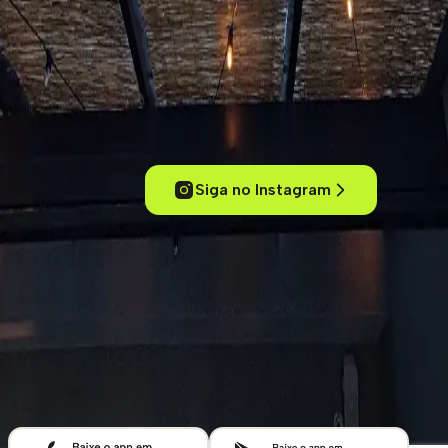
Experimente cafés de um jeito inteligente
Conecte-se com outros amantes de café, acesse conteúdos
exclusivos, descubra cafeterias pelo mundo e mergulhe no universo
dos cafés especiais.
Siga no Instagram
ola@kafex.com.br
Home
Eventos
Cursos e Workshops
Loja
Empresas
Blog
Contato
Cafeterias
Sobre
Termos de uso
Política de Privacidade