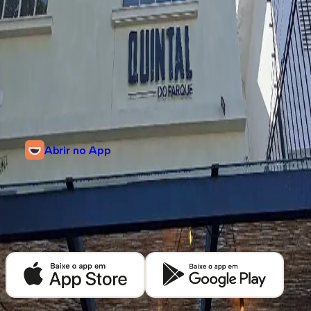
Informações
Rua Pedra Azul, 481
Aclimação, São Paulo, São Paulo
@quintaldoparquesp
Abrir no App
Descubra mais cafeterias em
São Paulo
Baixe o app Kafex e encontre as melhores cafeterias de café especial
perto de você.