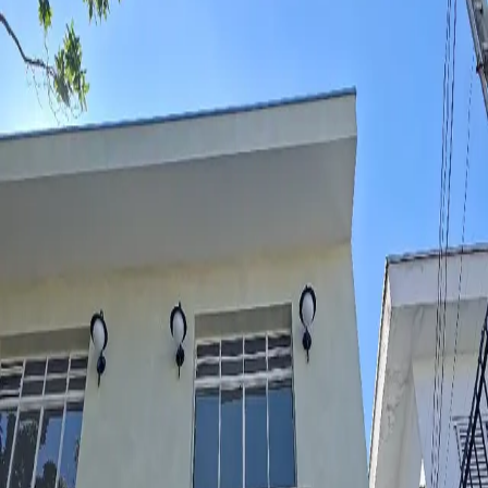
Cafeterias
Brasil
São Paulo
São Paulo
Quintal do Parque
Sobre o
Quintal do Parque
O
Quintal do Parque
é um espaço em
São Paulo
, no bairro
Aclimação,
que oferece cafés especiais e faz parte da curadoria do
Kafex.
Selecionado pela nossa equipe, o local foi avaliado por oferecer uma
boa experiência para quem busca onde tomar café especial em
São
Paulo
, seja em uma cafeteria, restaurante ou outro tipo de
estabelecimento.
Aqui no Kafex, conectamos você aos lugares que realmente valem a
pena para explorar o universo dos cafés especiais em
São Paulo
,
com opções que vão desde espresso até métodos filtrados.
Se você está em busca de lugares com café especial em
São Paulo
, o
Quintal do Parque
é uma ótima opção para incluir no seu roteiro.