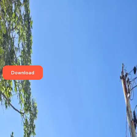
Home
Eventos
Cursos e Workshops
Loja
Empresas
Blog
Contato
Download
Aqui tem café especial
Quintal do Parque
Aclimação
,
São Paulo
Rua Pedra Azul, 481
Pet Friendly
Aqui tem café especial