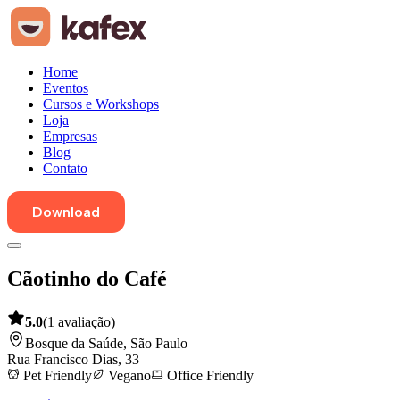
Home
Eventos
Cursos e Workshops
Loja
Empresas
Blog
Contato
Download
Cãotinho do Café
5.0
(
1
avaliação
)
Bosque da Saúde
,
São Paulo
Rua Francisco Dias, 33
Pet Friendly
Vegano
Office Friendly